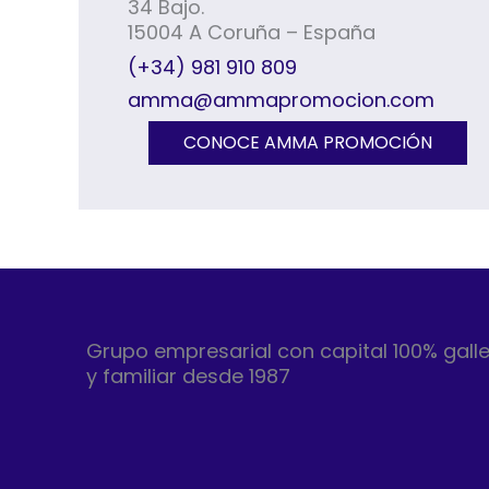
34 Bajo.
15004 A Coruña – España
(+34) 981 910 809
amma@ammapromocion.com
CONOCE AMMA PROMOCIÓN
Grupo empresarial con capital 100% gall
y familiar desde 1987