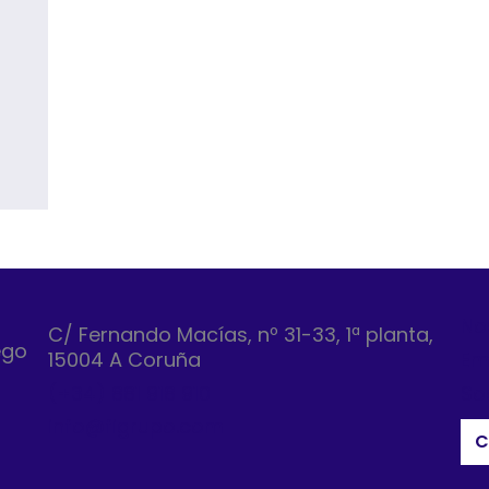
No
C/ Fernando Macías, nº 31-33, 1ª planta,
ego
15004 A Coruña
Em
(+34) 881 918 910
So
info@figrupo.com
C