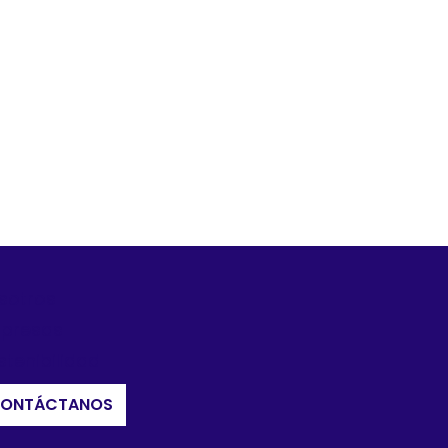
sotros
presas
stenibilidad
ONTÁCTANOS