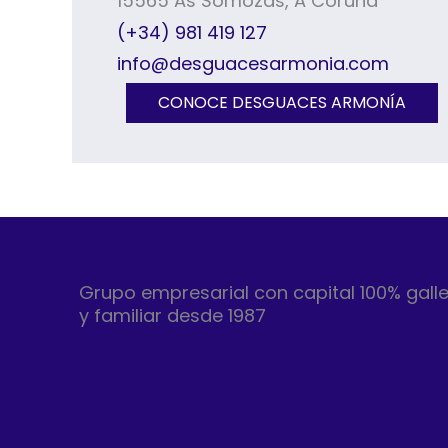
15565 As Somozas, A Coruña
(+34) 981 419 127
info@desguacesarmonia.com
CONOCE DESGUACES ARMONÍA
Grupo empresarial con capital 100% gall
y familiar desde 1987