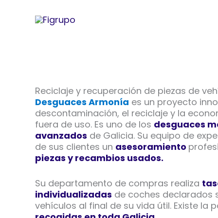
Ir
al
contenido
Reciclaje y recuperación de piezas de veh
Desguaces Armonía
es un proyecto inno
descontaminación, el reciclaje y la econo
fuera de uso. Es uno de los
desguaces má
avanzados
de Galicia. Su equipo de expe
de sus clientes un
asesoramiento
profes
piezas y recambios usados.
Su departamento de compras realiza
tas
individualizadas
de coches declarados si
vehículos al final de su vida útil. Existe la
recogidas en toda Galicia.