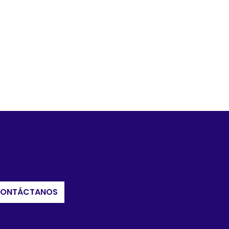
sotros
presas
stenibilidad
ONTÁCTANOS