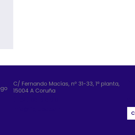
No
C/ Fernando Macías, nº 31-33, 1ª planta,
ego
15004 A Coruña
Em
(+34) 881 918 910
So
info@figrupo.com
C