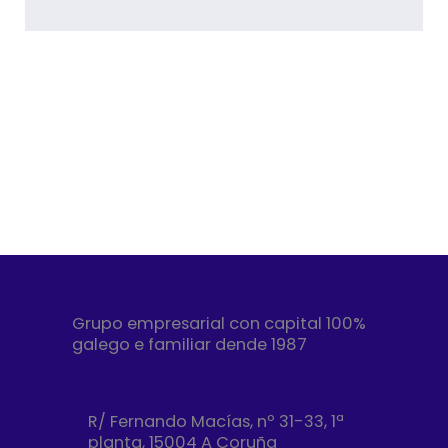
Grupo empresarial con capital 100%
galego e familiar dende 1987
R/ Fernando Macías, nº 31-33, 1ª
planta, 15004 A Coruña